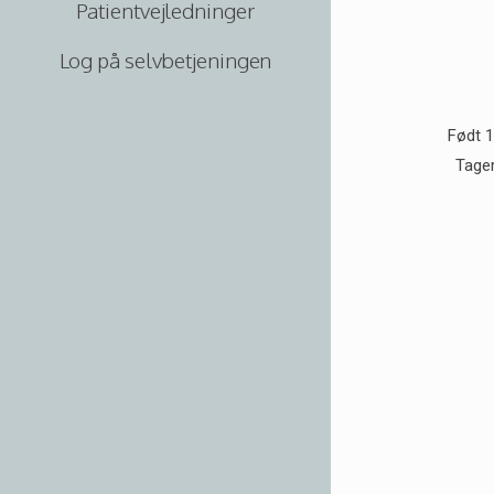
Patientvejledninger
Log på selvbetjeningen
Født 
Tager