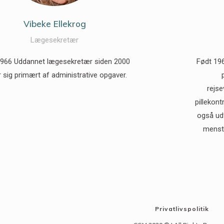
Vibeke Ellekrog
Lægesekretær
1966 Uddannet lægesekretær siden 2000
Født 196
 sig primært af administrative opgaver.
rejse
pillekont
også udf
menstr
Privatlivspolitik