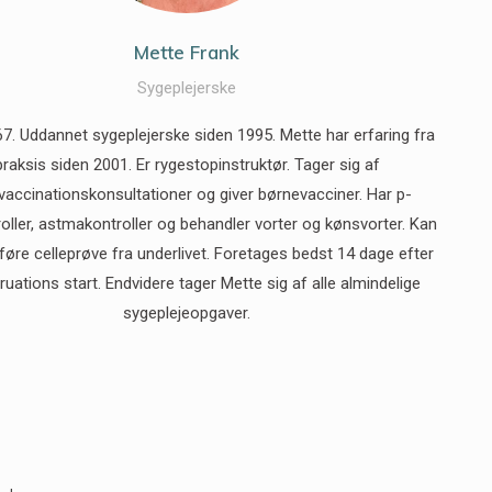
Mette Frank
Sygeplejerske
7. Uddannet sygeplejerske siden 1995. Mette har erfaring fra
praksis siden 2001. Er rygestopinstruktør. Tager sig af
vaccinationskonsultationer og giver børnevacciner. Har p-
roller, astmakontroller og behandler vorter og kønsvorter. Kan
øre celleprøve fra underlivet. Foretages bedst 14 dage efter
uations start. Endvidere tager Mette sig af alle almindelige
sygeplejeopgaver.