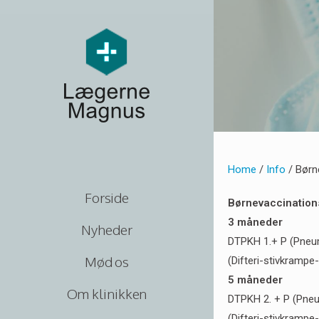
Home
/
Info
/ Børn
Forside
Børnevaccinatio
3 måneder
Nyheder
DTPKH 1.+ P (Pneu
Mød os
(Difteri-stivkrampe
5 måneder
Om klinikken
DTPKH 2. + P (Pne
(Difteri-stivkrampe