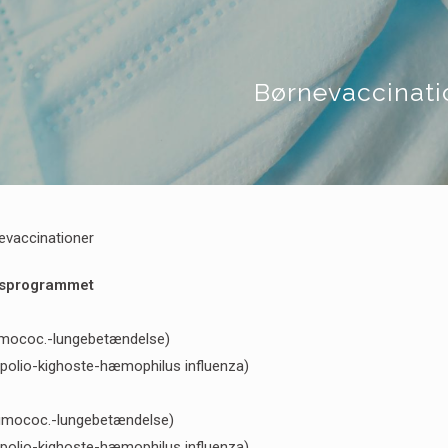
Børnevaccinati
evaccinationer
nsprogrammet
mococ.-lungebetændelse)
-polio-kighoste-hæmophilus influenza)
umococ.-lungebetændelse)
-polio-kighoste-hæmophilus influenza)