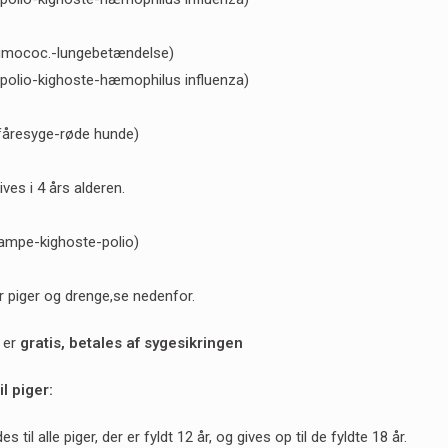
umococ.-lungebetændelse)
-polio-kighoste-hæmophilus influenza)
fåresyge-røde hunde)
ves i 4 års alderen.
rampe-kighoste-polio)
 piger og drenge,se nedenfor.
 er
gratis, betales af sygesikringen
l piger:
 til alle piger, der er fyldt 12 år, og gives op til de fyldte 18 år.