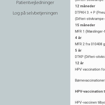
Patientvejledninger
12 måneder
Log på selvbetjeningen
DTPKH 3. + P (Pne
(Difteri-stivkrampe
15 måneder
MFR 1 (Mæslinger-
4 år
MFR 2 fra 010408 gi
5 år
DTKP (Difteri-stivk
12 år
HPV vaccination for
Børnevaccinationer
HPV-vaccination ti
HPV-vaccinen tilbydes